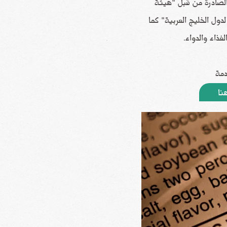
بتها حسب لائحة GSO9 الصادرة من قبل "هيئة
ول الخليج العربية" كما
ذاء والدواء.
دمة
نا