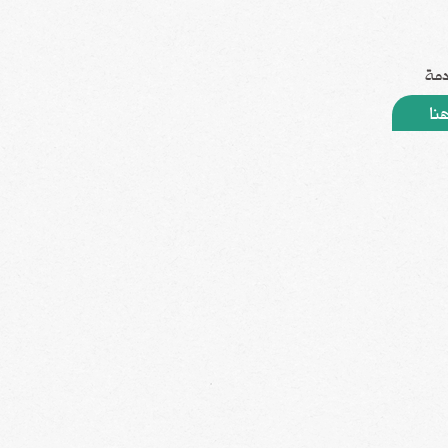
دمة
نا