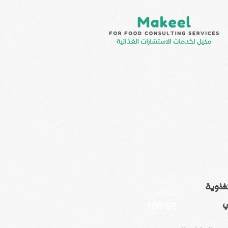
تغذوية
* ابتداءاً من
ي
100 SR