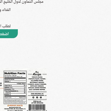
مجلس التعاون لدول الخليج ال
الغذاء و
لطلب ا
اضغط 
100 SR