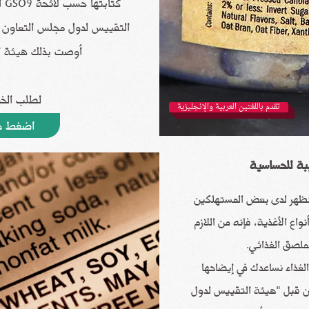
كتا
التقييس لدول مجلس التعاون لد
أوصت بذلك هيئة الغ
لطلب الخ
تقدم باللغتين العربية والإنجليزية
اضغط ه
بة للحساسية
 تظهر لدى بعض المستهلكين
اع الأغذية، فإنه من اللازم
ملصق الغذائي.
غذاء نساعدك في إيضاحها
G الصادرة من قبل "هيئة التقييس لدول