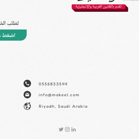
تقدم باللغتين العربية والإنجليزية
لطلب الخ
اضغط ه
0556833544
info@makeel.com
Riyadh, Saudi Arabia