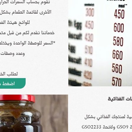
نقوم بحساب السعرات الحراري
الأخرى لقائمة الطعام بشك
للوائح هيئة الغذا
خدماتنا تقدم لكم من قبل مت
*السعر للوصفة الواحدة ويخت
وعدد وصفات ا
لطلب الخ
اضغط ه
ات الغذائية
ئية لمنتجك الغذائي بشكل
علمي ودقيق ومطابق للائحة GSO9 ولائحة GSO2233