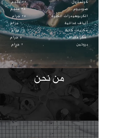
كولسترول 32 ملجم
صوديوم 38 ملجم
الكربوهيدرات الكلية 25 جرام
ألياف غذائية 1 جرام
سكريات كلية 15 جرام
سكر مضاف 5 جرام
بروتين 2 جرام
من نحن